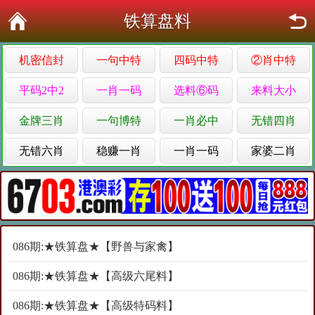
铁算盘料
机密信封
一句中特
四码中特
②肖中特
平码2中2
一肖一码
选料⑥码
来料大小
金牌三肖
一句博特
一肖必中
无错四肖
无错六肖
稳赚一肖
一肖一码
家婆二肖
086期:★铁算盘★【野兽与家禽】
086期:★铁算盘★【高级六尾料】
086期:★铁算盘★【高级特码料】