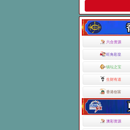
六合资源
旺角彩皇
镇坛之宝
生财有道
香港创富
澳彩资源