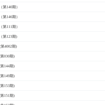
（第140期）
（第146期）
（第111期）
（第123期)
第4002期)
第030期)
第144期)
第149期)
第153期)
第151期)