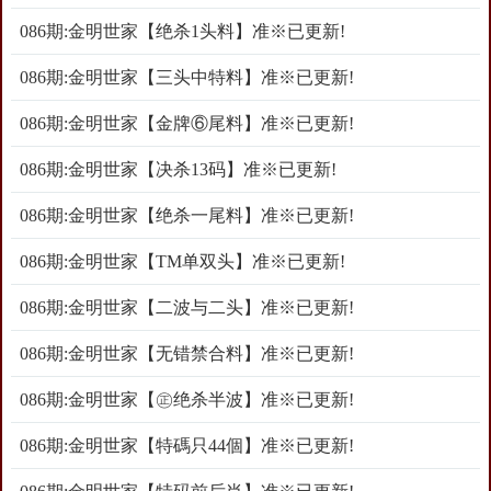
086期:金明世家【绝杀1头料】准※已更新!
086期:金明世家【三头中特料】准※已更新!
086期:金明世家【金牌⑥尾料】准※已更新!
086期:金明世家【决杀13码】准※已更新!
086期:金明世家【绝杀一尾料】准※已更新!
086期:金明世家【TM单双头】准※已更新!
086期:金明世家【二波与二头】准※已更新!
086期:金明世家【无错禁合料】准※已更新!
086期:金明世家【㊣绝杀半波】准※已更新!
086期:金明世家【特碼只44個】准※已更新!