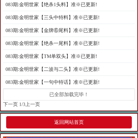
083期:金明世家【绝杀1头料】准※已更新!
083期:金明世家【三头中特料】准※已更新!
083期:金明世家【金牌⑥尾料】准※已更新!
083期:金明世家【绝杀一尾料】准※已更新!
083期:金明世家【TM单双头】准※已更新!
083期:金明世家【二波与二头】准※已更新!
083期:金明世家【一句中特话】准※已更新!
已全部加载完毕！
下一页
1/3
上一页
返回网站首页