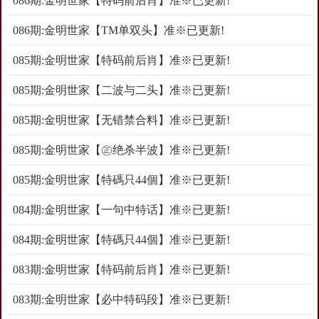
086期:金明世家【特码前后肖】准※已更新!
086期:金明世家【TM单双头】准※已更新!
085期:金明世家【特码前后肖】准※已更新!
085期:金明世家【二波与二头】准※已更新!
085期:金明世家【无错禁合料】准※已更新!
085期:金明世家【㊣绝杀半波】准※已更新!
085期:金明世家【特碼只44個】准※已更新!
084期:金明世家【一句中特话】准※已更新!
084期:金明世家【特碼只44個】准※已更新!
083期:金明世家【特码前后肖】准※已更新!
083期:金明世家【必中特码段】准※已更新!