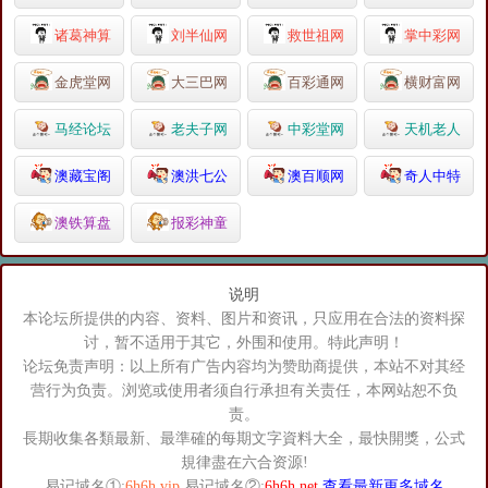
诸葛神算
刘半仙网
救世祖网
掌中彩网
金虎堂网
大三巴网
百彩通网
横财富网
马经论坛
老夫子网
中彩堂网
天机老人
澳藏宝阁
澳洪七公
澳百顺网
奇人中特
澳铁算盘
报彩神童
说明
本论坛所提供的内容、资料、图片和资讯，只应用在合法的资料探
讨，暂不适用于其它，外围和使用。特此声明！
论坛免责声明：以上所有广告内容均为赞助商提供，本站不对其经
营行为负责。浏览或使用者须自行承担有关责任，本网站恕不负
责。
長期收集各類最新、最準確的每期文字資料大全，最快開獎，公式
規律盡在六合资源!
易记域名①:
6h6h.vip
易记域名②:
6h6h.net
查看最新更多域名