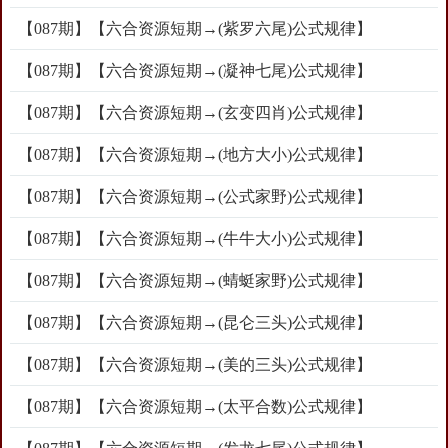
【087期】【六合资源短期→(紫罗六尾)公式规律】
【087期】【六合资源短期→(凝神七尾)公式规律】
【087期】【六合资源短期→(玄变四肖)公式规律】
【087期】【六合资源短期→(地方大小)公式规律】
【087期】【六合资源短期→(公式家野)公式规律】
【087期】【六合资源短期→(牛牛大小)公式规律】
【087期】【六合资源短期→(蜻蜓家野)公式规律】
【087期】【六合资源短期→(昆仑三头)公式规律】
【087期】【六合资源短期→(美的三头)公式规律】
【087期】【六合资源短期→(太平合数)公式规律】