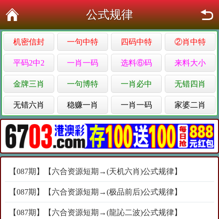
公式规律
机密信封
一句中特
四码中特
②肖中特
平码2中2
一肖一码
选料⑥码
来料大小
金牌三肖
一句博特
一肖必中
无错四肖
无错六肖
稳赚一肖
一肖一码
家婆二肖
【087期】【六合资源短期→(天机六肖)公式规律】
【087期】【六合资源短期→(极品前后)公式规律】
【087期】【六合资源短期→(龍訫二波)公式规律】