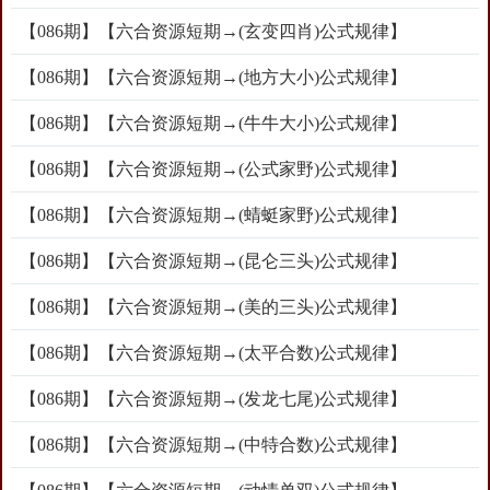
【086期】【六合资源短期→(玄变四肖)公式规律】
【086期】【六合资源短期→(地方大小)公式规律】
【086期】【六合资源短期→(牛牛大小)公式规律】
【086期】【六合资源短期→(公式家野)公式规律】
【086期】【六合资源短期→(蜻蜓家野)公式规律】
【086期】【六合资源短期→(昆仑三头)公式规律】
【086期】【六合资源短期→(美的三头)公式规律】
【086期】【六合资源短期→(太平合数)公式规律】
【086期】【六合资源短期→(发龙七尾)公式规律】
【086期】【六合资源短期→(中特合数)公式规律】