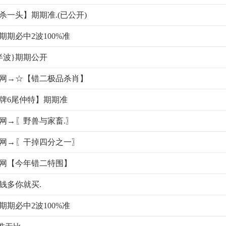
绝杀一头】期期准.(已公开)
期期必中2波100%准
杀半波}期期公开
信息网→☆【错二极品杀肖】
金牌6尾仲特】期期准
息网→〖野兽与家畜.〗
息网→〖干掉四分之一〗
息网【今年错二特围】
◆钱多你就买.
期期必中2波100%准