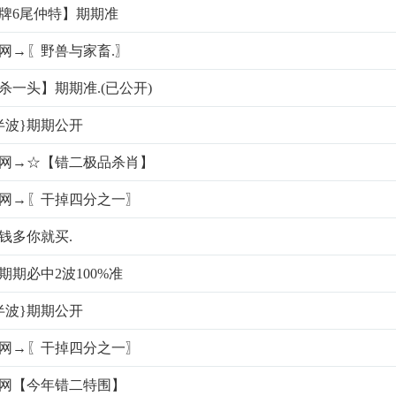
金牌6尾仲特】期期准
息网→〖野兽与家畜.〗
绝杀一头】期期准.(已公开)
杀半波}期期公开
信息网→☆【错二极品杀肖】
息网→〖干掉四分之一〗
◆钱多你就买.
期期必中2波100%准
杀半波}期期公开
息网→〖干掉四分之一〗
息网【今年错二特围】