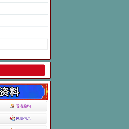
香港跑狗
凤凰信息