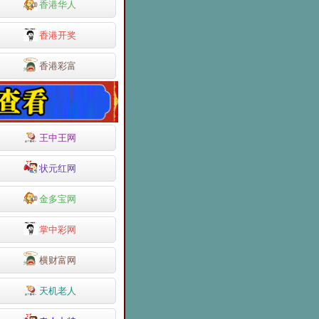
香港华人
香港开奖
香港彩富
王中王网
状元红网
金多宝网
掌中彩网
横财富网
天机老人