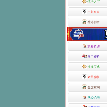
镇坛之宝
生财有道
香港创富
澳彩资源
澳门资料
港澳宝典
诸葛神算
金虎堂网
马经论坛