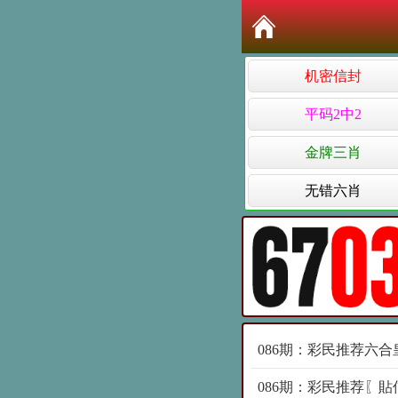
机密信封
平码2中2
金牌三肖
无错六肖
086期：彩民推荐六合
086期：彩民推荐〖