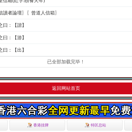
皇信箱(紅字:頤養天年)
貼信讀者論壇〗〖曾道人信箱〗
記之曰：【諧】
記之曰：【游】
記之曰：【出】
已全部加载完毕！
返回网站首页
香港挂牌
特区总站