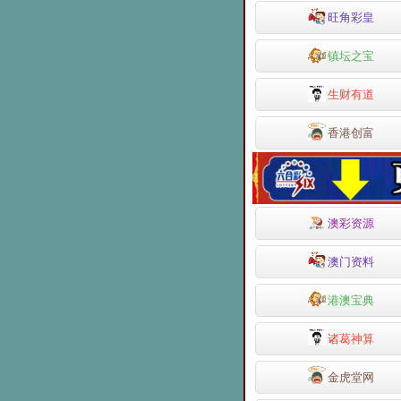
旺角彩皇
镇坛之宝
生财有道
香港创富
澳彩资源
澳门资料
港澳宝典
诸葛神算
金虎堂网