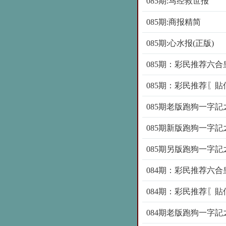
085期:马经救世报
085期:商报精简
085期:心水报(正版)
085期：彩民推荐六合
085期：彩民推荐〖
085期老版跑狗一字
085期新版跑狗一字
085期另版跑狗一字
084期：彩民推荐六合
084期：彩民推荐〖
084期老版跑狗一字