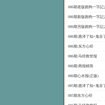
086期老版跑狗一字
086期新版跑狗一字
086期另版跑狗一字
086期:惠泽了知+鬼谷
086期:东方心经
086期:马经救世报
086期:商报精简
086期心水报(正版)
085期:惠泽了知+鬼谷
085期东方心经