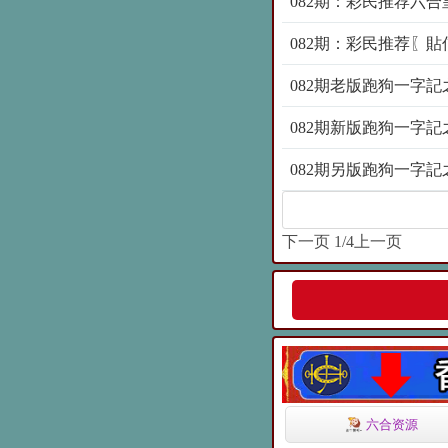
082期：彩民推荐六合
082期：彩民推荐〖
082期老版跑狗一字
082期新版跑狗一字
082期另版跑狗一字
下一页
1/4
上一页
六合资源