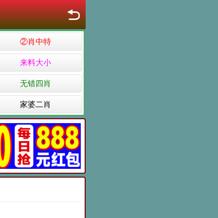
②肖中特
来料大小
无错四肖
家婆二肖