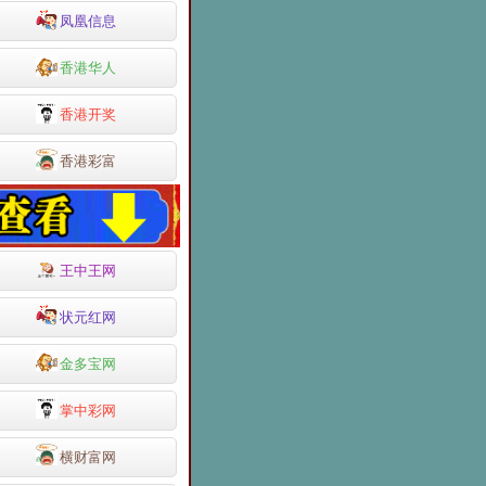
凤凰信息
香港华人
香港开奖
香港彩富
王中王网
状元红网
金多宝网
掌中彩网
横财富网