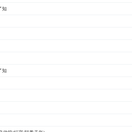
了知
了知