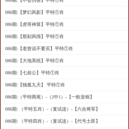
086期:【不会伪善】平特①肖
086期:【梦幻风影】平特①肖
086期:【虎哥神算】平特①肖
086期:【那刻风情】平特①肖
086期:【老曾说不要买】平特①肖
086期:【大地系统】平特①肖
086期:【七叔公】平特①肖
086期:【独孤九天】 平特①肖
086期:（平特两尾）-（2中1）-【一欧皇框】
086期: （平特五肖）-（复试连）-【六合将军】
086期: （平特四肖）-（复试连）-【代号土匪】