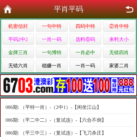
平肖平码
机密信封
一句中特
四码中特
②肖中特
平码2中2
一肖一码
选料⑥码
来料大小
金牌三肖
一句博特
一肖必中
无错四肖
无错六肖
稳赚一肖
一肖一码
家婆二肖
086期: （平特一肖）-（2中1）-【闲坐江山】
086期: （平二中二）-（复试连）-【六合不倒】
086期: （平三中三）-（复试连）-【飞刀杀庄】