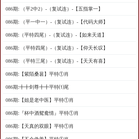
086期: （平2中2）-（复试连）-【五指掌一】
086期: （平一中一）-（复试连）-【代码大师】
086期:（平特四尾）-（复试连）-【如来天道】
086期: （平特四尾）-（复试连）-【仰天长叹】
086期: （平特三尾）-（复试连）-【天天有喜】
086期:【紫陌桑葚】平特①肖
086期:╋╋剑尊╋╋平特⑴尾
086期:【姐是老中医】平特①肖
086期:『杯中酒鸳鸯情』平特①肖
086期:【天真的双眼】平特①肖