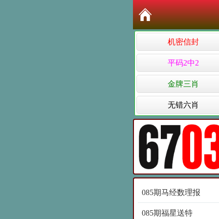
机密信封
平码2中2
金牌三肖
无错六肖
085期马经数理报
085期福星送特