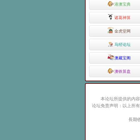
港澳宝典
诸葛神算
金虎堂网
马经论坛
澳藏宝阁
澳铁算盘
本论坛所提供的内容
论坛免责声明：以上所有
長期