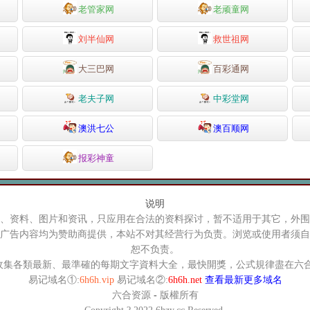
老管家网
老顽童网
刘半仙网
救世祖网
大三巴网
百彩通网
老夫子网
中彩堂网
澳洪七公
澳百顺网
报彩神童
说明
、资料、图片和资讯，只应用在合法的资料探讨，暂不适用于其它，外围
广告内容均为赞助商提供，本站不对其经营行为负责。浏览或使用者须自
恕不负责。
收集各類最新、最準確的每期文字資料大全，最快開獎，公式規律盡在六合
易记域名①:
6h6h.vip
易记域名②:
6h6h.net
查看最新更多域名
六合资源
-
版權所有