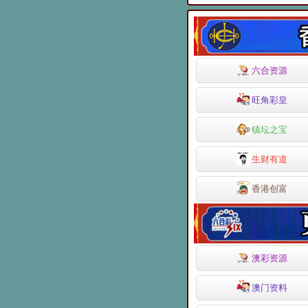
六合资源
旺角彩皇
镇坛之宝
生财有道
香港创富
澳彩资源
澳门资料