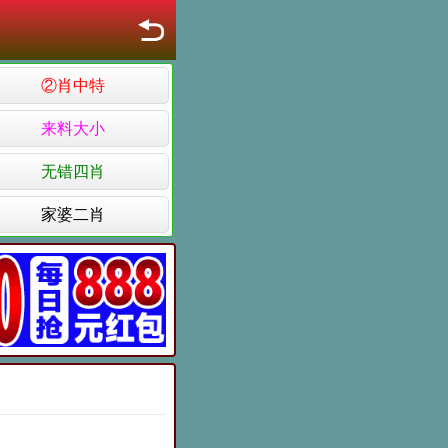
②肖中特
来料大小
无错四肖
家婆二肖