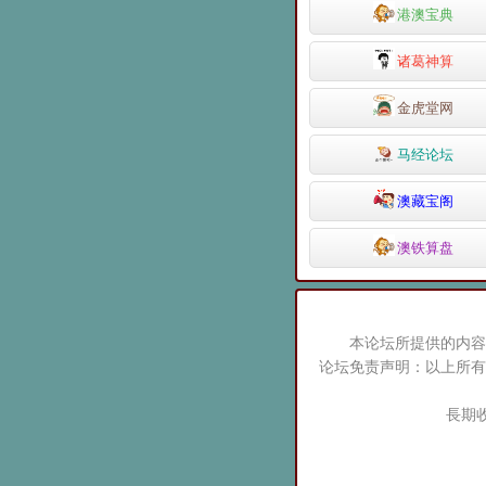
港澳宝典
诸葛神算
金虎堂网
马经论坛
澳藏宝阁
澳铁算盘
本论坛所提供的内容
论坛免责声明：以上所有
長期