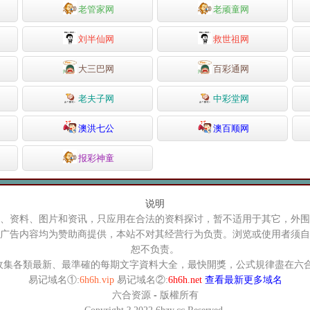
老管家网
老顽童网
刘半仙网
救世祖网
大三巴网
百彩通网
老夫子网
中彩堂网
澳洪七公
澳百顺网
报彩神童
说明
、资料、图片和资讯，只应用在合法的资料探讨，暂不适用于其它，外围
广告内容均为赞助商提供，本站不对其经营行为负责。浏览或使用者须自
恕不负责。
收集各類最新、最準確的每期文字資料大全，最快開獎，公式規律盡在六合
易记域名①:
6h6h.vip
易记域名②:
6h6h.net
查看最新更多域名
六合资源
-
版權所有