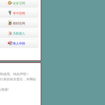
金多宝网
掌中彩网
横财富网
天机老人
奇人中特
和使用。特此声明！
行承担有关责任，本网站
资源!