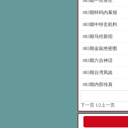
083期一肖杀庄
083期特码内幕报
083期中特玄机料
083期马经新招
083期金鼠绝密图
083期六合神话
083期台湾凤姐
083期内部传真
下一页
1/2
上一页