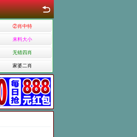
②肖中特
来料大小
无错四肖
家婆二肖