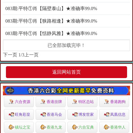
083期:平特①肖【隔壁泰山】★准确率99.0%
083期:平特①肖【狭路相逢】★准确率99.0%
083期:平特①肖【恬静风雅】★准确率99.0%
已全部加载完毕！
下一页
1/3
上一页
返回网站首页
六合资源
香港挂牌
特区总站
香港跑狗
旺角彩皇
香港马会
博发世家
凤凰信息
镇坛之宝
香港九龙
六合宝典
香港华人