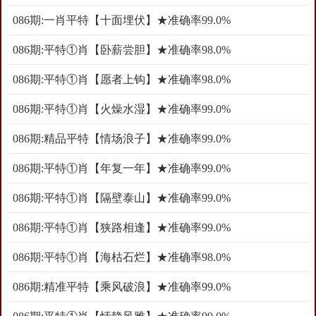
086期:一肖平特【十面埋伏】★准确率99.0%
086期:平特①肖【卧薪尝胆】★准确率98.0%
086期:平特①肖【愿者上钩】★准确率98.0%
086期:平特①肖【火燥水湿】★准确率99.0%
086期:精品平特【情场浪子】★准确率99.0%
086期:平特①肖【年复一年】★准确率99.0%
086期:平特①肖【隔壁泰山】★准确率99.0%
086期:平特①肖【狭路相逢】★准确率99.0%
086期:平特①肖【海枯石烂】★准确率98.0%
086期:精准平特【乘风破浪】★准确率99.0%