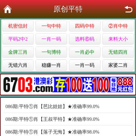
原创平特
机密信封
一句中特
四码中特
②肖中特
平码2中2
一肖一码
选料⑥码
来料大小
金牌三肖
一句博特
一肖必中
无错四肖
无错六肖
稳赚一肖
一肖一码
家婆二肖
086期:平特①肖【芭比娃娃】★准确率99.0%
086期:平特①肖【王叔平特】★准确率99.0%
086期:平特①肖【落子无悔】★准确率98.0%