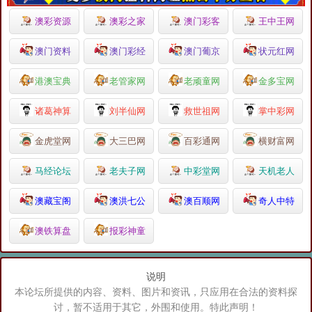
澳彩资源
澳彩之家
澳门彩客
王中王网
澳门资料
澳门彩经
澳门葡京
状元红网
港澳宝典
老管家网
老顽童网
金多宝网
诸葛神算
刘半仙网
救世祖网
掌中彩网
金虎堂网
大三巴网
百彩通网
横财富网
马经论坛
老夫子网
中彩堂网
天机老人
澳藏宝阁
澳洪七公
澳百顺网
奇人中特
澳铁算盘
报彩神童
说明
本论坛所提供的内容、资料、图片和资讯，只应用在合法的资料探
讨，暂不适用于其它，外围和使用。特此声明！