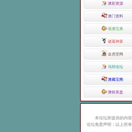
澳彩资源
澳门资料
港澳宝典
诸葛神算
金虎堂网
马经论坛
澳藏宝阁
澳铁算盘
本论坛所提供的内容
论坛免责声明：以上所有