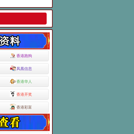
香港跑狗
凤凰信息
香港华人
香港开奖
香港彩富