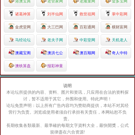
港澳宝典
老管家网
老顽童网
金多宝网
诸葛神算
刘半仙网
救世祖网
掌中彩网
金虎堂网
大三巴网
百彩通网
横财富网
马经论坛
老夫子网
中彩堂网
天机老人
澳藏宝阁
澳洪七公
澳百顺网
奇人中特
澳铁算盘
报彩神童
说明
本论坛所提供的内容、资料、图片和资讯，只应用在合法的资料探
讨，暂不适用于其它，外围和使用。特此声明！
论坛免责声明：以上所有广告内容均为赞助商提供，本站不对其经
营行为负责。浏览或使用者须自行承担有关责任，本网站恕不负
责。
長期收集各類最新、最準確的每期文字資料大全，最快開獎，公式
規律盡在六合资源!