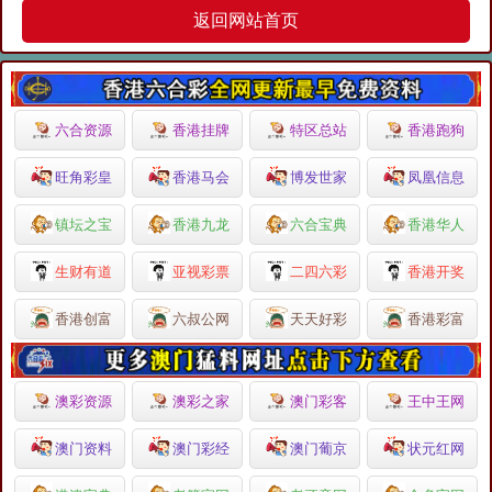
返回网站首页
六合资源
香港挂牌
特区总站
香港跑狗
旺角彩皇
香港马会
博发世家
凤凰信息
镇坛之宝
香港九龙
六合宝典
香港华人
生财有道
亚视彩票
二四六彩
香港开奖
香港创富
六叔公网
天天好彩
香港彩富
澳彩资源
澳彩之家
澳门彩客
王中王网
澳门资料
澳门彩经
澳门葡京
状元红网