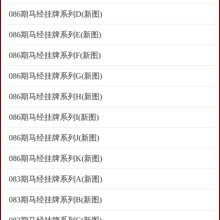
086期马经挂牌系列D(新图)
086期马经挂牌系列E(新图)
086期马经挂牌系列F(新图)
086期马经挂牌系列G(新图)
086期马经挂牌系列H(新图)
086期马经挂牌系列I(新图)
086期马经挂牌系列J(新图)
086期马经挂牌系列K(新图)
083期马经挂牌系列A(新图)
083期马经挂牌系列B(新图)