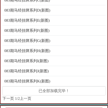
083期马经挂牌系列C(新图)
083期马经挂牌系列D(新图)
083期马经挂牌系列E(新图)
083期马经挂牌系列F(新图)
083期马经挂牌系列G(新图)
083期马经挂牌系列H(新图)
083期马经挂牌系列I(新图)
083期马经挂牌系列J(新图)
083期马经挂牌系列K(新图)
已全部加载完毕！
下一页
1/2
上一页