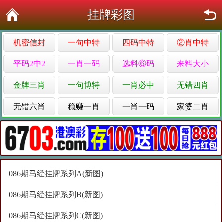
挂牌彩图
机密信封
一句中特
四码中特
②肖中特
平码2中2
一肖一码
选料⑥码
来料大小
金牌三肖
一句博特
一肖必中
无错四肖
无错六肖
稳赚一肖
一肖一码
家婆二肖
086期马经挂牌系列A(新图)
086期马经挂牌系列B(新图)
086期马经挂牌系列C(新图)