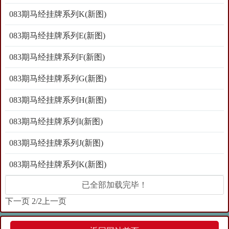
083期马经挂牌系列K(新图)
083期马经挂牌系列E(新图)
083期马经挂牌系列F(新图)
083期马经挂牌系列G(新图)
083期马经挂牌系列H(新图)
083期马经挂牌系列I(新图)
083期马经挂牌系列J(新图)
083期马经挂牌系列K(新图)
已全部加载完毕！
下一页
2/2
上一页