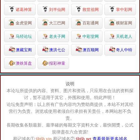
诸葛神算
刘半仙网
救世祖网
掌中彩网
金虎堂网
大三巴网
百彩通网
横财富网
马经论坛
老夫子网
中彩堂网
天机老人
澳藏宝阁
澳洪七公
澳百顺网
奇人中特
澳铁算盘
报彩神童
说明
本论坛所提供的内容、资料、图片和资讯，只应用在合法的资料探
讨，暂不适用于其它，外围和使用。特此声明！
论坛免责声明：以上所有广告内容均为赞助商提供，本站不对其经
营行为负责。浏览或使用者须自行承担有关责任，本网站恕不负
责。
長期收集各類最新、最準確的每期文字資料大全，最快開獎，公式
規律盡在六合资源!
易记域名①:
6h6h.vip
易记域名②:
6h6h.net
查看最新更多域名