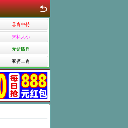
②肖中特
来料大小
无错四肖
家婆二肖