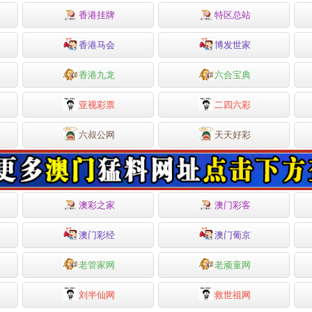
香港挂牌
特区总站
香港马会
博发世家
香港九龙
六合宝典
亚视彩票
二四六彩
六叔公网
天天好彩
澳彩之家
澳门彩客
澳门彩经
澳门葡京
老管家网
老顽童网
刘半仙网
救世祖网