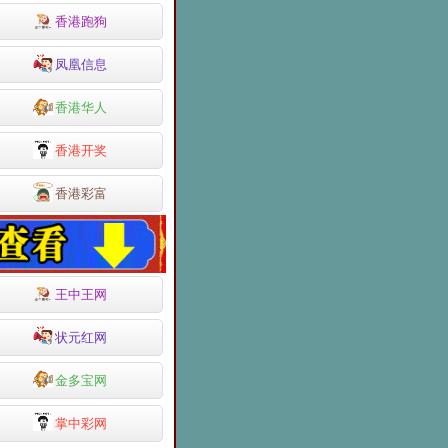
香港跑狗
凤凰信息
香港华人
香港开奖
香港彩富
王中王网
状元红网
金多宝网
掌中彩网