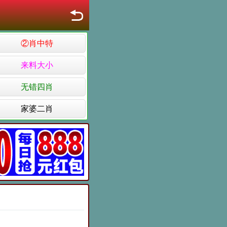
②肖中特
来料大小
无错四肖
家婆二肖