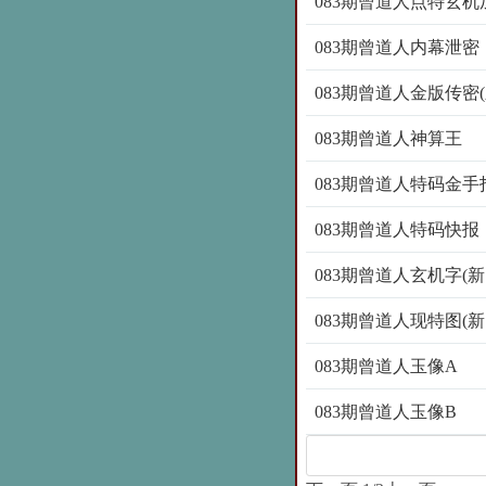
083期曾道人点特玄机
083期曾道人内幕泄密
083期曾道人金版传密(
083期曾道人神算王
083期曾道人特码金手指
083期曾道人特码快报
083期曾道人玄机字(新
083期曾道人现特图(新
083期曾道人玉像A
083期曾道人玉像B