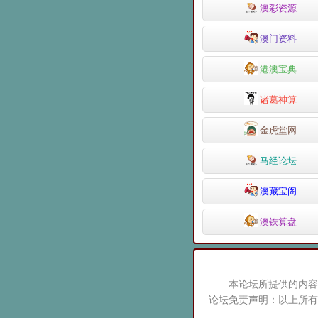
澳彩资源
澳门资料
港澳宝典
诸葛神算
金虎堂网
马经论坛
澳藏宝阁
澳铁算盘
本论坛所提供的内容
论坛免责声明：以上所有