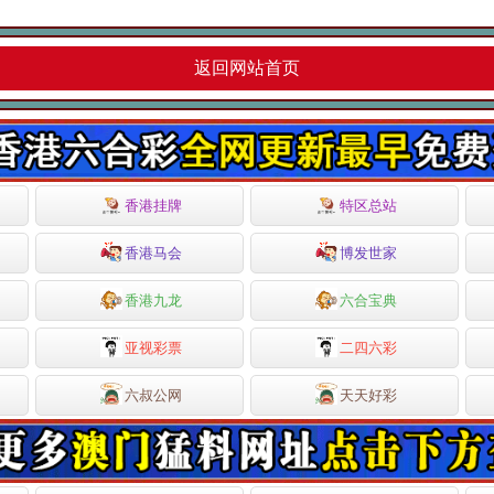
返回网站首页
香港挂牌
特区总站
香港马会
博发世家
香港九龙
六合宝典
亚视彩票
二四六彩
六叔公网
天天好彩