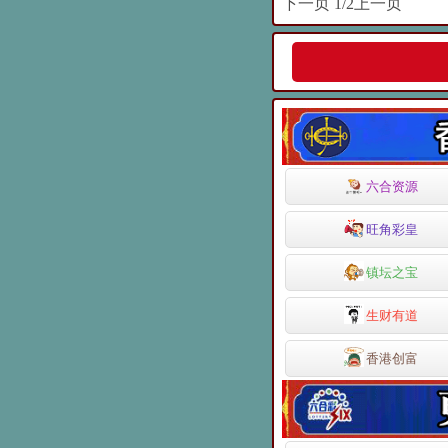
下一页
1/2
上一页
六合资源
旺角彩皇
镇坛之宝
生财有道
香港创富