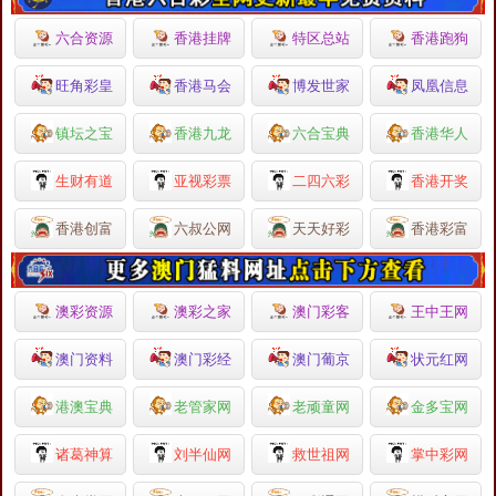
六合资源
香港挂牌
特区总站
香港跑狗
旺角彩皇
香港马会
博发世家
凤凰信息
镇坛之宝
香港九龙
六合宝典
香港华人
生财有道
亚视彩票
二四六彩
香港开奖
香港创富
六叔公网
天天好彩
香港彩富
澳彩资源
澳彩之家
澳门彩客
王中王网
澳门资料
澳门彩经
澳门葡京
状元红网
港澳宝典
老管家网
老顽童网
金多宝网
诸葛神算
刘半仙网
救世祖网
掌中彩网