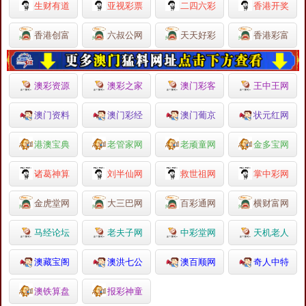
生财有道
亚视彩票
二四六彩
香港开奖
香港创富
六叔公网
天天好彩
香港彩富
澳彩资源
澳彩之家
澳门彩客
王中王网
澳门资料
澳门彩经
澳门葡京
状元红网
港澳宝典
老管家网
老顽童网
金多宝网
诸葛神算
刘半仙网
救世祖网
掌中彩网
金虎堂网
大三巴网
百彩通网
横财富网
马经论坛
老夫子网
中彩堂网
天机老人
澳藏宝阁
澳洪七公
澳百顺网
奇人中特
澳铁算盘
报彩神童