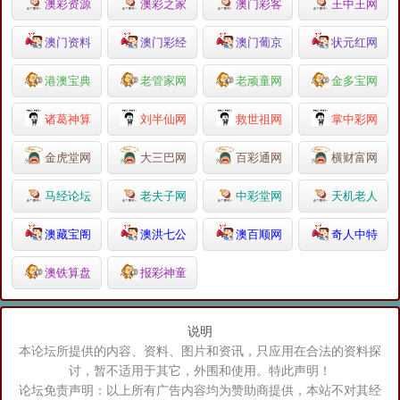
澳彩资源
澳彩之家
澳门彩客
王中王网
澳门资料
澳门彩经
澳门葡京
状元红网
港澳宝典
老管家网
老顽童网
金多宝网
诸葛神算
刘半仙网
救世祖网
掌中彩网
金虎堂网
大三巴网
百彩通网
横财富网
马经论坛
老夫子网
中彩堂网
天机老人
澳藏宝阁
澳洪七公
澳百顺网
奇人中特
澳铁算盘
报彩神童
说明
本论坛所提供的内容、资料、图片和资讯，只应用在合法的资料探
讨，暂不适用于其它，外围和使用。特此声明！
论坛免责声明：以上所有广告内容均为赞助商提供，本站不对其经