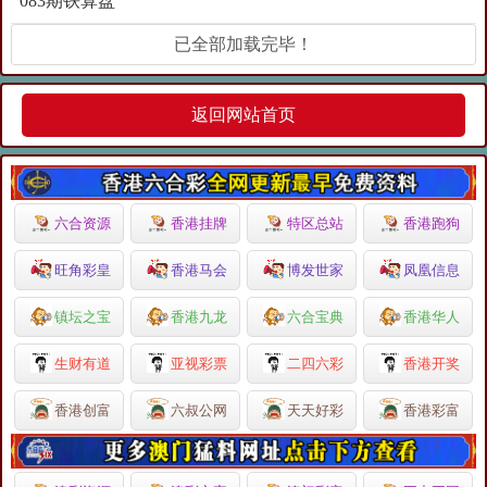
083期铁算盘
已全部加载完毕！
返回网站首页
六合资源
香港挂牌
特区总站
香港跑狗
旺角彩皇
香港马会
博发世家
凤凰信息
镇坛之宝
香港九龙
六合宝典
香港华人
生财有道
亚视彩票
二四六彩
香港开奖
香港创富
六叔公网
天天好彩
香港彩富