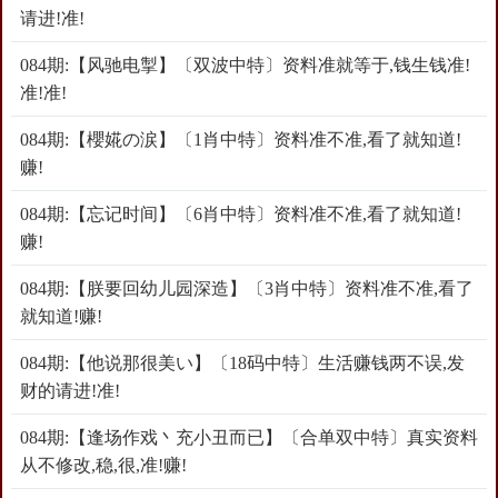
请进!准!
084期:【风驰电掣】〔双波中特〕资料准就等于,钱生钱准!
准!准!
084期:【櫻婲の涙】〔1肖中特〕资料准不准,看了就知道!
赚!
084期:【忘记时间】〔6肖中特〕资料准不准,看了就知道!
赚!
084期:【朕要回幼儿园深造】〔3肖中特〕资料准不准,看了
就知道!赚!
084期:【他说那很美い】〔18码中特〕生活赚钱两不误,发
财的请进!准!
084期:【逢场作戏丶充小丑而已】〔合单双中特〕真实资料
从不修改,稳,很,准!赚!