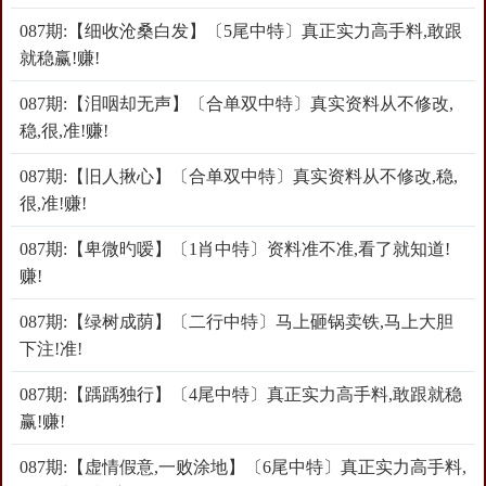
087期:【细收沧桑白发】〔5尾中特〕真正实力高手料,敢跟
就稳赢!赚!
087期:【泪咽却无声】〔合单双中特〕真实资料从不修改,
稳,很,准!赚!
087期:【旧人揪心】〔合单双中特〕真实资料从不修改,稳,
很,准!赚!
087期:【卑微旳嗳】〔1肖中特〕资料准不准,看了就知道!
赚!
087期:【绿树成荫】〔二行中特〕马上砸锅卖铁,马上大胆
下注!准!
087期:【踽踽独行】〔4尾中特〕真正实力高手料,敢跟就稳
赢!赚!
087期:【虚情假意,一败涂地】〔6尾中特〕真正实力高手料,