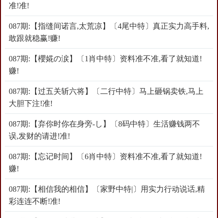
准!准!
087期:【指缝间诺言,太荒凉】〔4尾中特〕真正实力高手料,
敢跟就稳赢!赚!
087期:【櫻婲の涙】〔1肖中特〕资料准不准,看了就知道!
赚!
087期:【过五关斩六将】〔二行中特〕马上砸锅卖铁,马上
大胆下注!准!
087期:【弃你时你在身旁-し】〔8码中特〕生活赚钱两不
误,发财的请进!准!
087期:【忘记时间】〔6肖中特〕资料准不准,看了就知道!
赚!
087期:【相信我的相信】〔家野中特|〕用实力行动说话,精
彩连连不断!准!