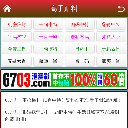
高手贴料
机密信封
一句中特
四码中特
②肖中特
平码2中2
一肖一码
选料⑥码
来料大小
金牌三肖
一句博特
一肖必中
无错四肖
无错六肖
稳赚一肖
一肖一码
家婆二肖
087期:【不拾梅】〔3肖中特〕资料准不准,看了就知道!赚!
087期:【眼泪残弱い】〔24码中特〕生活赚钱两不误,发财
的请进!准!