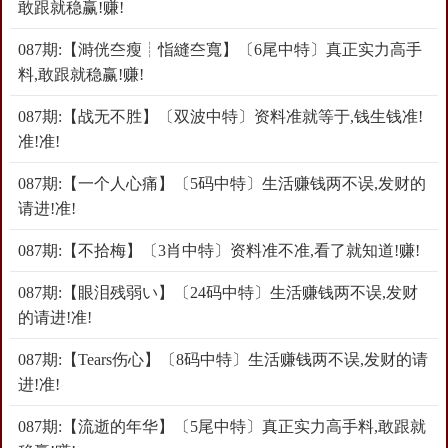
敢跟就稳赢!赚!
087期:【溡侊夳瘦┊恉縫夳寬】〔6尾中特〕真正实力高手
料,敢跟就稳赢!赚!
087期:【战无不胜】〔双波中特〕资料准就等于,钱生钱准!
准!准!
087期:【一个人心痛】〔5码中特〕生活赚钱两不误,发财的
请进!准!
087期:【不拾梅】〔3肖中特〕资料准不准,看了就知道!赚!
087期:【眼泪残弱い】〔24码中特〕生活赚钱两不误,发财
的请进!准!
087期:【Tears伤心】〔8码中特〕生活赚钱两不误,发财的请
进!准!
087期:【流逝的年华】〔5尾中特〕真正实力高手料,敢跟就