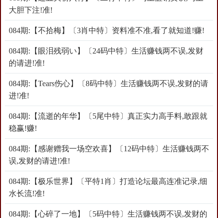
大胆下注!准!
084期:【不拾梅】〔3肖中特〕资料准不准,看了就知道!赚!
084期:【眼泪残弱い】〔24码中特〕生活赚钱两不误,发财
的请进!准!
084期:【Tears伤心】〔8码中特〕生活赚钱两不误,发财的请
进!准!
084期:【流逝的年华】〔5尾中特〕真正实力高手料,敢跟就
稳赢!赚!
084期:【感谢赠我一场空欢喜】〔12码中特〕生活赚钱两不
误,发财的请进!准!
084期:【极乐世界】〔平特1肖〕打造论坛最高连准记录,细
水长流!准!
084期:【心碎了一地】〔5码中特〕生活赚钱两不误,发财的