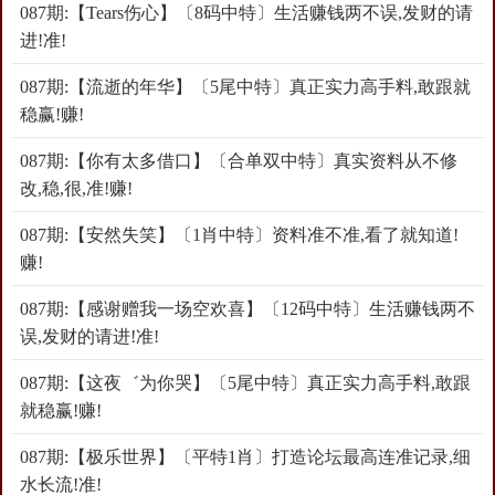
087期:【Tears伤心】〔8码中特〕生活赚钱两不误,发财的请
进!准!
087期:【流逝的年华】〔5尾中特〕真正实力高手料,敢跟就
稳赢!赚!
087期:【你有太多借口】〔合单双中特〕真实资料从不修
改,稳,很,准!赚!
087期:【安然失笑】〔1肖中特〕资料准不准,看了就知道!
赚!
087期:【感谢赠我一场空欢喜】〔12码中特〕生活赚钱两不
误,发财的请进!准!
087期:【这夜゛为你哭】〔5尾中特〕真正实力高手料,敢跟
就稳赢!赚!
087期:【极乐世界】〔平特1肖〕打造论坛最高连准记录,细
水长流!准!