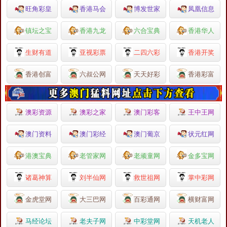
旺角彩皇
香港马会
博发世家
凤凰信息
镇坛之宝
香港九龙
六合宝典
香港华人
生财有道
亚视彩票
二四六彩
香港开奖
香港创富
六叔公网
天天好彩
香港彩富
澳彩资源
澳彩之家
澳门彩客
王中王网
澳门资料
澳门彩经
澳门葡京
状元红网
港澳宝典
老管家网
老顽童网
金多宝网
诸葛神算
刘半仙网
救世祖网
掌中彩网
金虎堂网
大三巴网
百彩通网
横财富网
马经论坛
老夫子网
中彩堂网
天机老人