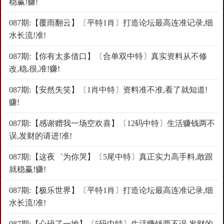
稳赢!赚!
087期:【覆雨翻云】〔平特1肖〕打造论坛最高连准记录,细
水长流!准!
087期:【你有太多借口】〔合单双中特〕真实资料从不修
改,稳,很,准!赚!
087期:【安然失笑】〔1肖中特〕资料准不准,看了就知道!
赚!
087期:【感谢赠我一场空欢喜】〔12码中特〕生活赚钱两不
误,发财的请进!准!
087期:【这夜゛为你哭】〔5尾中特〕真正实力高手料,敢跟
就稳赢!赚!
087期:【极乐世界】〔平特1肖〕打造论坛最高连准记录,细
水长流!准!
087期:【心碎了一地】〔5码中特〕生活赚钱两不误,发财的