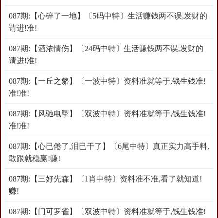
087期:【心碎了一地】〔5码中特〕生活赚钱两不误,发财的
请进!准!
087期:【酒浓情伤】〔24码中特〕生活赚钱两不误,发财的
请进!准!
087期:【一丘之貉】〔一波中特〕资料准就等于,钱生钱准!
准!准!
087期:【风驰电掣】〔双波中特〕资料准就等于,钱生钱准!
准!准!
087期:【心已倦了,泪已干了】〔6尾中特〕真正实力高手料,
敢跟就稳赢!赚!
087期:【三好先森】〔1肖中特〕资料准不准,看了就知道!
赚!
087期:【门可罗雀】〔双波中特〕资料准就等于,钱生钱准!