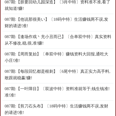
087期:【朕要回幼儿园深造】〔3肖中特〕资料准不准,看了
就知道!赚!
087期:【他说那很美い】〔18码中特〕生活赚钱两不误,发
财的请进!准!
087期:【逢场作戏丶充小丑而已】〔合单双中特〕真实资料
从不修改,稳,很,准!赚!
087期:【周而复始】〔单双中特〕赚钱资料大回报,通吃大
小庄!准!
087期:【每段回忆都是根刺】〔6尾中特〕真正实力高手料,
敢跟就稳赢!赚!
087期:【一叶障目】〔双波中特〕资料准就等于,钱生钱准!
准!准!
087期:【剪刀石头布】〔18码中特〕生活赚钱两不误,发财
的请进!准!