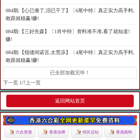
084期:【心已倦了,泪已干了】〔6尾中特〕真正实力高手料,
敢跟就稳赢!赚!
084期:【三好先森】〔1肖中特〕资料准不准,看了就知道!
赚!
084期:【指缝间诺言,太荒凉】〔4尾中特〕真正实力高手料,
敢跟就稳赢!赚!
已全部加载完毕！
下一页
1/7
上一页
返回网站首页
六合资源
香港挂牌
特区总站
香港跑狗