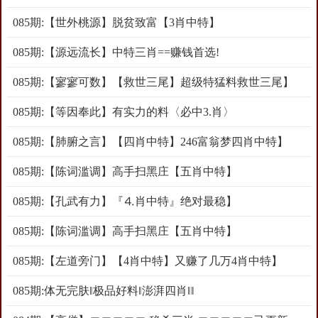
085期:【世外桃源】脱贫致富【3肖中特】
085期:【源远流长】中特三肖==赚钱首选!
085期:【寥寥可数】【救世三尾】超级特猛料救世三尾】
085期:【等因奉此】有实力的料〈必中3.肖〉
085期:【肺腑之言】【四肖中特】246富翁梦四肖中特】
085期:【陈词滥调】高手扫黑庄【五肖中特】
085期:【孔武有力】『⒋肖中特』绝对最稳】
085期:【陈词滥调】高手扫黑庄【五肖中特】
085期:【左道旁门】【4肖中特】又赚了几万4肖中特】
085期:体无完肤‖极品好料‖澎湃四肖‖‖