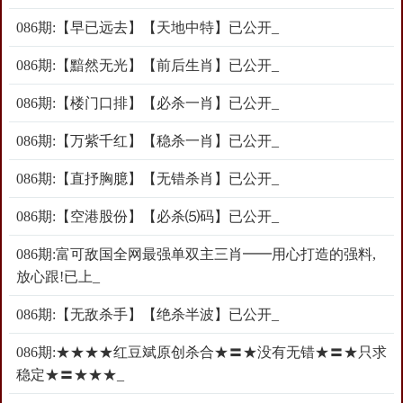
086期:【早已远去】【天地中特】已公开_
086期:【黯然无光】【前后生肖】已公开_
086期:【楼门口排】【必杀一肖】已公开_
086期:【万紫千红】【稳杀一肖】已公开_
086期:【直抒胸臆】【无错杀肖】已公开_
086期:【空港股份】【必杀⑸码】已公开_
086期:富可敌国全网最强单双主三肖━━用心打造的强料,
放心跟!已上_
086期:【无敌杀手】【绝杀半波】已公开_
086期:★★★★红豆斌原创杀合★〓★没有无错★〓★只求
稳定★〓★★★_