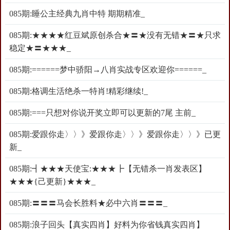
085期:睡公主经典九肖中特 期期精准_
085期:★★★★红豆斌原创杀合★〓★没有无错★〓★只求
稳定★〓★★★_
085期:======梦中骄阳→八肖实战专区欢迎你======_
085期:格调生活绝杀一特肖!精彩继续!_
085期:===只想对你说开奖立即可以更新的7尾 主前_
085期:爱跟你走〉〉》爱跟你走〉〉》爱跟你走〉〉》已更
新_
085期:┫★★★天使宝:★★★┣【无错杀一肖发表区】
★★★{己更新}★★★_
085期:〓〓〓马会长胜料★必中六肖〓〓〓_
085期:浪子回头【真实四肖】好料为你省钱真实四肖】