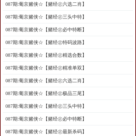
087期:葡京赌侠☆【赌经㊣六选二肖】
087期:葡京赌侠☆【赌经㊣三头中特】
087期:葡京赌侠☆【赌经㊣必中特断】
087期:葡京赌侠☆【赌经㊣特码波路】
087期:葡京赌侠☆【赌经㊣精选合数】
087期:葡京赌侠☆【赌经㊣精准单双】
087期:葡京赌侠☆【赌经㊣六选二肖】
087期:葡京赌侠☆【赌经㊣极品三尾】
087期:葡京赌侠☆【赌经㊣三头中特】
087期:葡京赌侠☆【赌经㊣必中特断】
087期:葡京赌侠☆【赌经㊣最新杀码】