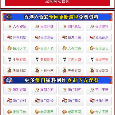
返回网站首页
六合资源
香港挂牌
特区总站
香港跑狗
旺角彩皇
香港马会
博发世家
凤凰信息
镇坛之宝
香港九龙
六合宝典
香港华人
生财有道
亚视彩票
二四六彩
香港开奖
香港创富
六叔公网
天天好彩
香港彩富
澳彩资源
澳彩之家
澳门彩客
王中王网
澳门资料
澳门彩经
澳门葡京
状元红网
港澳宝典
老管家网
老顽童网
金多宝网