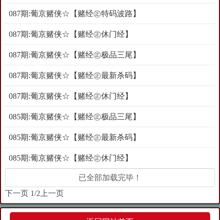
087期:葡京赌侠☆【赌经㊣特码波路】
087期:葡京赌侠☆【赌经㊣休门经】
087期:葡京赌侠☆【赌经㊣极品三尾】
087期:葡京赌侠☆【赌经㊣最新杀码】
087期:葡京赌侠☆【赌经㊣休门经】
085期:葡京赌侠☆【赌经㊣极品三尾】
085期:葡京赌侠☆【赌经㊣最新杀码】
085期:葡京赌侠☆【赌经㊣休门经】
已全部加载完毕！
下一页
1/2
上一页