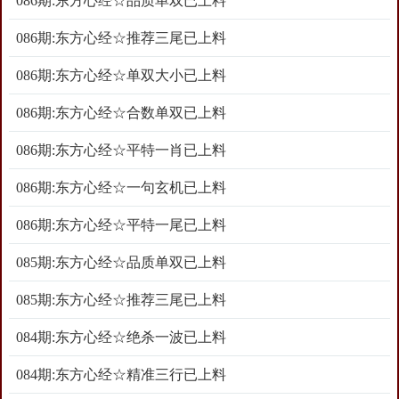
086期:东方心经☆品质单双已上料
086期:东方心经☆推荐三尾已上料
086期:东方心经☆单双大小已上料
086期:东方心经☆合数单双已上料
086期:东方心经☆平特一肖已上料
086期:东方心经☆一句玄机已上料
086期:东方心经☆平特一尾已上料
085期:东方心经☆品质单双已上料
085期:东方心经☆推荐三尾已上料
084期:东方心经☆绝杀一波已上料
084期:东方心经☆精准三行已上料