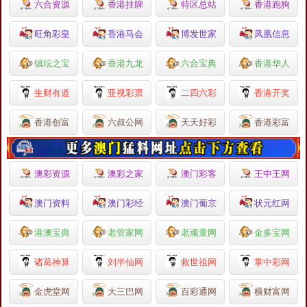
六合资源
香港挂牌
特区总站
香港跑狗
旺角彩皇
香港马会
博发世家
凤凰信息
镇坛之宝
香港九龙
六合宝典
香港华人
生财有道
亚视彩票
二四六彩
香港开奖
香港创富
六叔公网
天天好彩
香港彩富
澳彩资源
澳彩之家
澳门彩客
王中王网
澳门资料
澳门彩经
澳门葡京
状元红网
港澳宝典
老管家网
老顽童网
金多宝网
诸葛神算
刘半仙网
救世祖网
掌中彩网
金虎堂网
大三巴网
百彩通网
横财富网