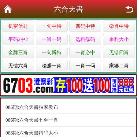
六合天書
机密信封
一句中特
四码中特
②肖中特
平码2中2
一肖一码
选料⑥码
来料大小
金牌三肖
一句博特
一肖必中
无错四肖
无错六肖
稳赚一肖
一肖一码
家婆二肖
086期:六合天書独家发布
086期:六合天書七至一肖
086期:六合天書特码大小