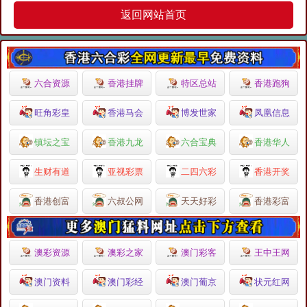
返回网站首页
六合资源
香港挂牌
特区总站
香港跑狗
旺角彩皇
香港马会
博发世家
凤凰信息
镇坛之宝
香港九龙
六合宝典
香港华人
生财有道
亚视彩票
二四六彩
香港开奖
香港创富
六叔公网
天天好彩
香港彩富
澳彩资源
澳彩之家
澳门彩客
王中王网
澳门资料
澳门彩经
澳门葡京
状元红网