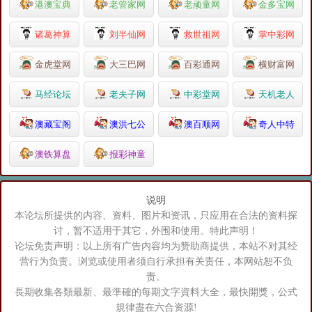
港澳宝典
老管家网
老顽童网
金多宝网
诸葛神算
刘半仙网
救世祖网
掌中彩网
金虎堂网
大三巴网
百彩通网
横财富网
马经论坛
老夫子网
中彩堂网
天机老人
澳藏宝阁
澳洪七公
澳百顺网
奇人中特
澳铁算盘
报彩神童
说明
本论坛所提供的内容、资料、图片和资讯，只应用在合法的资料探
讨，暂不适用于其它，外围和使用。特此声明！
论坛免责声明：以上所有广告内容均为赞助商提供，本站不对其经
营行为负责。浏览或使用者须自行承担有关责任，本网站恕不负
责。
長期收集各類最新、最準確的每期文字資料大全，最快開獎，公式
規律盡在六合资源!