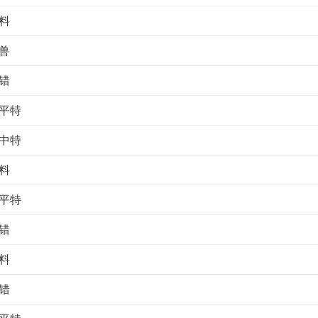
资料
野兽
无错
解平特
话中特
资料
解平特
无错
资料
无错