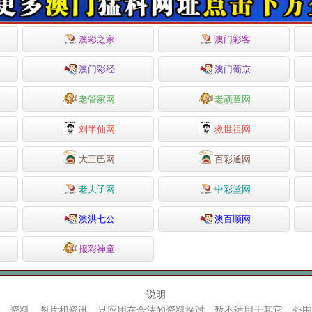
澳彩之家
澳门彩客
澳门彩经
澳门葡京
老管家网
老顽童网
刘半仙网
救世祖网
大三巴网
百彩通网
老夫子网
中彩堂网
澳洪七公
澳百顺网
报彩神童
说明
、资料、图片和资讯，只应用在合法的资料探讨，暂不适用于其它，外围