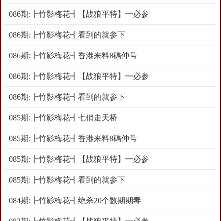
086期:┣竹影梅花┫【战狼平特】━必参
086期:┣竹影梅花┫看到的就参下
086期:┣竹影梅花┫香港来料8碼仲号
086期:┣竹影梅花┫【战狼平特】━必参
086期:┣竹影梅花┫看到的就参下
085期:┣竹影梅花┫七俏走天桥
085期:┣竹影梅花┫香港来料8碼仲号
085期:┣竹影梅花┫【战狼平特】━必参
085期:┣竹影梅花┫看到的就参下
084期:┣竹影梅花┫绝杀20个数期期毒