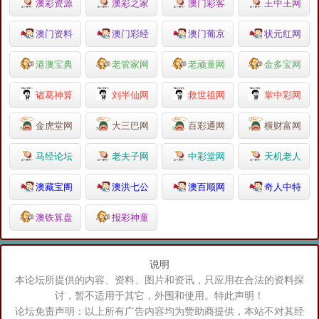
澳彩资源
澳彩之家
澳门彩客
王中王网
澳门资料
澳门彩经
澳门葡京
状元红网
港澳宝典
老管家网
老顽童网
金多宝网
诸葛神算
刘半仙网
救世祖网
掌中彩网
金虎堂网
大三巴网
百彩通网
横财富网
马经论坛
老夫子网
中彩堂网
天机老人
澳藏宝阁
澳洪七公
澳百顺网
奇人中特
澳铁算盘
报彩神童
说明
本论坛所提供的内容、资料、图片和资讯，只应用在合法的资料探
讨，暂不适用于其它，外围和使用。特此声明！
论坛免责声明：以上所有广告内容均为赞助商提供，本站不对其经