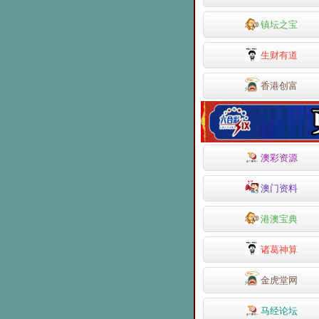
镇坛之宝
生财有道
香港创富
澳彩资源
澳门资料
港澳宝典
诸葛神算
金虎堂网
马经论坛