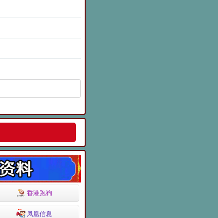
香港跑狗
凤凰信息