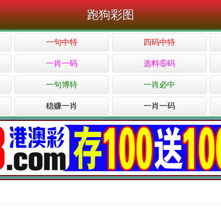
跑狗彩图
一句中特
四码中特
一肖一码
选料⑥码
一句博特
一肖必中
稳赚一肖
一肖一码