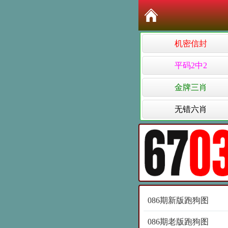
机密信封
平码2中2
金牌三肖
无错六肖
086期新版跑狗图
086期老版跑狗图