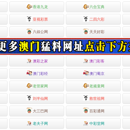
香港九龙
六合宝典
亚视彩票
二四六彩
六叔公网
天天好彩
澳彩之家
澳门彩客
澳门彩经
澳门葡京
老管家网
老顽童网
刘半仙网
救世祖网
大三巴网
百彩通网
老夫子网
中彩堂网