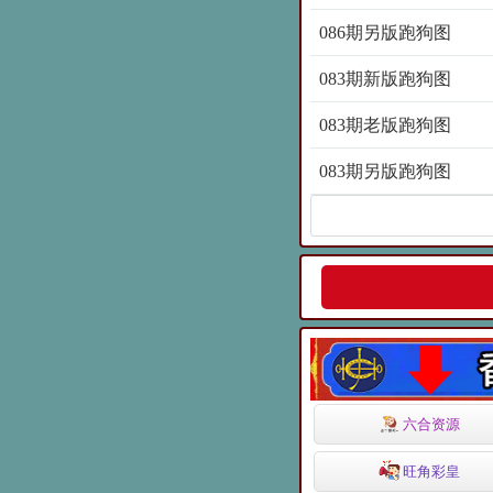
086期另版跑狗图
083期新版跑狗图
083期老版跑狗图
083期另版跑狗图
六合资源
旺角彩皇