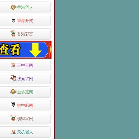
香港华人
香港开奖
香港彩富
王中王网
状元红网
金多宝网
掌中彩网
横财富网
天机老人