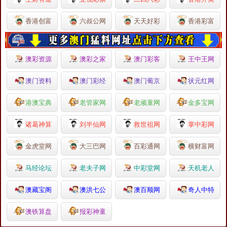
香港创富
六叔公网
天天好彩
香港彩富
澳彩资源
澳彩之家
澳门彩客
王中王网
澳门资料
澳门彩经
澳门葡京
状元红网
港澳宝典
老管家网
老顽童网
金多宝网
诸葛神算
刘半仙网
救世祖网
掌中彩网
金虎堂网
大三巴网
百彩通网
横财富网
马经论坛
老夫子网
中彩堂网
天机老人
澳藏宝阁
澳洪七公
澳百顺网
奇人中特
澳铁算盘
报彩神童