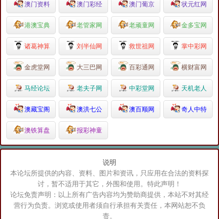
澳门资料
澳门彩经
澳门葡京
状元红网
港澳宝典
老管家网
老顽童网
金多宝网
诸葛神算
刘半仙网
救世祖网
掌中彩网
金虎堂网
大三巴网
百彩通网
横财富网
马经论坛
老夫子网
中彩堂网
天机老人
澳藏宝阁
澳洪七公
澳百顺网
奇人中特
澳铁算盘
报彩神童
说明
本论坛所提供的内容、资料、图片和资讯，只应用在合法的资料探
讨，暂不适用于其它，外围和使用。特此声明！
论坛免责声明：以上所有广告内容均为赞助商提供，本站不对其经
营行为负责。浏览或使用者须自行承担有关责任，本网站恕不负
责。