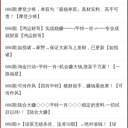
086期:摩登少将，单双句『最稳单双』真材实料、高手可
查！【摩登少将】
086期:【鸿运财哥】实战稳赚━━≮平特一肖≯━━专业成
就财富【鸿运财哥】
086期:如指诸→家野→保证大家马上发财，已更新【如指
诸】
086期:淘金行动=平特一肖=机会赚大钱,致富千万家！【一
路福星】
086期:可传作风【四肖中特】横财就手，赚钱看效果！【可
传作风】
086期:陆合大赚◇◇◇平特一肖◇◇◇稳定的资料.一切拭
目以待!！【陆合大赚】
086期:≡【绿茶无错杀肖、连准50期】→绝对省钱！【绿