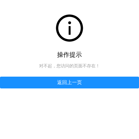
操作提示
对不起，您访问的页面不存在！
返回上一页