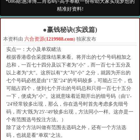
*086期:惠泽博二肖⑥码>高手奉献一份帮助大家实现梦想的
精准好资料!
●赢钱秘诀(实践篇)
本资料由
六合资源(
1219988.com
)
独家发布
实点一：大小及单双睹法
根据香港⑥合采搅珠结果来看。将开出的七个号码相加之
总和，一百七十四分及以下者为"小"，而一百七十五分及
以上者为"大"。这所以有"大"与"小" 之分，就因为开出的
七个号码必然是由"1"至"24"的号码较多，可能占三个，也
可能占四个，使到七个开出的号码总和只得一百七十五分
一下，便成为"小"。这就意味着近期开出的细号码（由'1'-
'24'经常较多出现，那么，你在选号时首先考虑多先细号
码，而'大'既为'25'-'49'较多出现，方法同小一样。这亦是一
个有范围选号投注方法。）
除了这个方法叫做有范围去选码之外，还有一个方法选
码，也就是看"单双"之法。