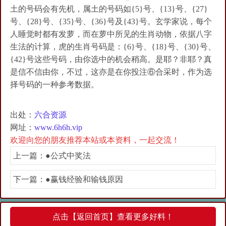
土的号码会有先机，属土的号码如{5}号、{13}号、{27}
号、{28}号、{35}号、{36}号及{43}号。玄学家说，每个
人睡觉时都有发萝，而在萝中所见的生肖动物，依据八字
生法的计算，虎的生肖号码是：{6}号、{18}号、{30}号、
{42}号这些号码，由你选中的机会稍高。是耶？非耶？真
是信不信由你，不过，这亦是在你投注⑥合采时，作为选
择号码的一种参考数据。
出处：
六合资源
网址：
www.6h6h.vip
欢迎向您的朋友推荐本站或本资料，一起交流！
上一篇：
●公式中奖法
下一篇：
●赢钱经验和输钱原因
点击【返回首页】查看更多好料！