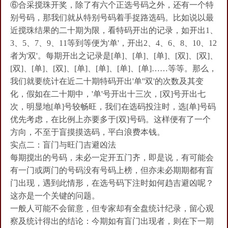
⑥合采搅珠开奖，除了有六个正选号码之外，还有一个特
别号码，那我们就从特别号码着手捉路选码。比如说以最
近搅珠结果的二十期为限，看特码开出的记录，如开出1、
3、5、7、9、11等到等便为'单'，开出2、4、6、8、10、12
者为'双'。每期开出之记录是[单]、[单]、[单]、[双]、[双]、
[双]、[单]、[双]、[单]、[单]、[单]、[单]……等等。那么，
我们就要统计在近二十期特码开出'单''双'的次数及其变
化，假如在二十期中，'单'号开出十三次，[双]号开出七
次，明显地[单]号较畅旺，我们在选码投注时，选[单]号码
优先考虑，在比例上亦要多于[双]号码。这样便有了一个
方向，不至于盲摸摸选码，平白浪费本钱。
实点二：盲门与旺门吉避凶法
每期搅出的号码，未必一定开五门齐，即是说，有可能会
有一门或两门的号码没有号码上榜，但亦未必期期都有盲
门出现，遇到此情形，在选号码下注时如何趋吉避凶呢？
这亦是一个关键的问题。
一般人可能不会留意，但专家却有全盘统计纪录，留心观
察及统计得出的结论：今期如有盲门出现者，则在下一期