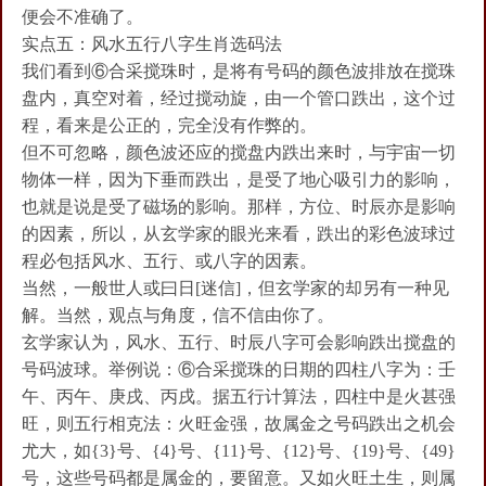
便会不准确了。
实点五：风水五行八字生肖选码法
我们看到⑥合采搅珠时，是将有号码的颜色波排放在搅珠
盘内，真空对着，经过搅动旋，由一个管口跌出，这个过
程，看来是公正的，完全没有作弊的。
但不可忽略，颜色波还应的搅盘内跌出来时，与宇宙一切
物体一样，因为下垂而跌出，是受了地心吸引力的影响，
也就是说是受了磁场的影响。那样，方位、时辰亦是影响
的因素，所以，从玄学家的眼光来看，跌出的彩色波球过
程必包括风水、五行、或八字的因素。
当然，一般世人或曰日[迷信]，但玄学家的却另有一种见
解。当然，观点与角度，信不信由你了。
玄学家认为，风水、五行、时辰八字可会影响跌出搅盘的
号码波球。举例说：⑥合采搅珠的日期的四柱八字为：壬
午、丙午、庚戌、丙戌。据五行计算法，四柱中是火甚强
旺，则五行相克法：火旺金强，故属金之号码跌出之机会
尤大，如{3}号、{4}号、{11}号、{12}号、{19}号、{49}
号，这些号码都是属金的，要留意。又如火旺土生，则属