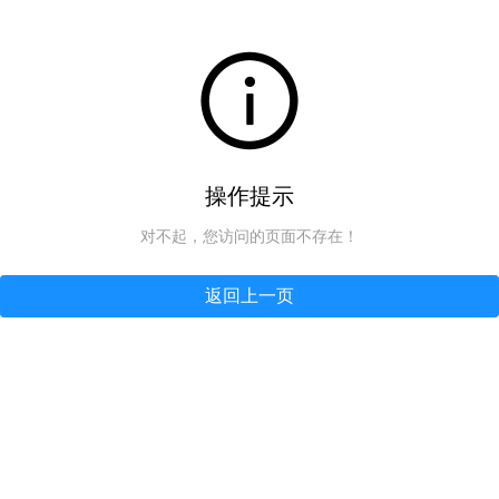
操作提示
对不起，您访问的页面不存在！
返回上一页