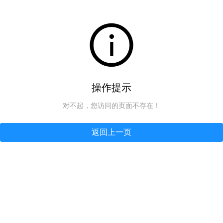
操作提示
对不起，您访问的页面不存在！
返回上一页