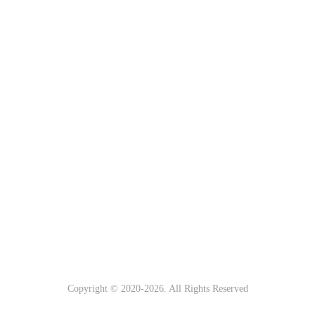
Copyright © 2020-
2026. All Rights Reserved