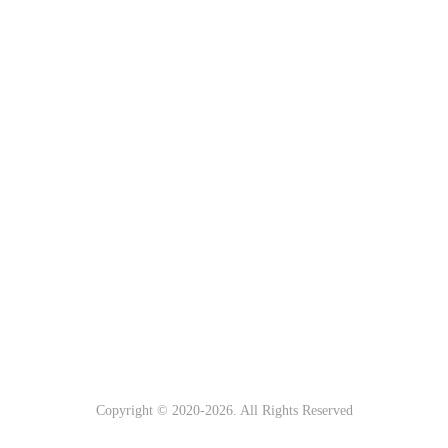
Copyright © 2020-
2026. All Rights Reserved