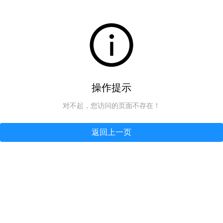
操作提示
对不起，您访问的页面不存在！
返回上一页