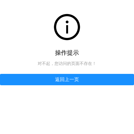
操作提示
对不起，您访问的页面不存在！
返回上一页