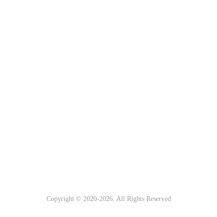
Copyright © 2020-
2026. All Rights Reserved