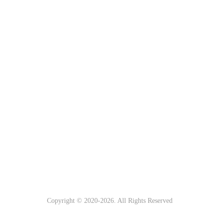
Copyright © 2020-
2026. All Rights Reserved