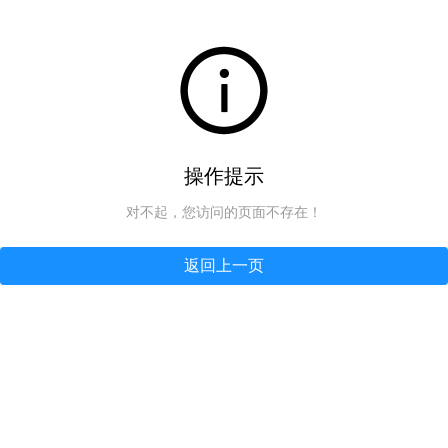
操作提示
对不起，您访问的页面不存在！
返回上一页