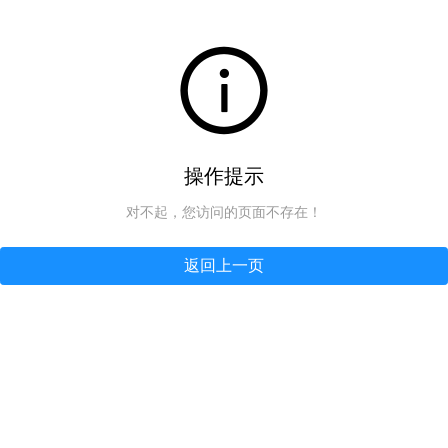
操作提示
对不起，您访问的页面不存在！
返回上一页