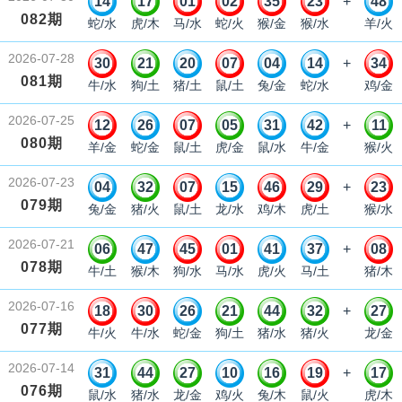
14
17
01
02
35
23
+
48
082期
蛇/水
虎/木
马/水
蛇/火
猴/金
猴/水
羊/火
2026-07-28
30
21
20
07
04
14
+
34
081期
牛/水
狗/土
猪/土
鼠/土
兔/金
蛇/水
鸡/金
2026-07-25
12
26
07
05
31
42
+
11
080期
羊/金
蛇/金
鼠/土
虎/金
鼠/水
牛/金
猴/火
2026-07-23
04
32
07
15
46
29
+
23
079期
兔/金
猪/火
鼠/土
龙/水
鸡/木
虎/土
猴/水
2026-07-21
06
47
45
01
41
37
+
08
078期
牛/土
猴/木
狗/水
马/水
虎/火
马/土
猪/木
2026-07-16
18
30
26
21
44
32
+
27
077期
牛/火
牛/水
蛇/金
狗/土
猪/水
猪/火
龙/金
2026-07-14
31
44
27
10
16
19
+
17
076期
鼠/水
猪/水
龙/金
鸡/火
兔/木
鼠/火
虎/木