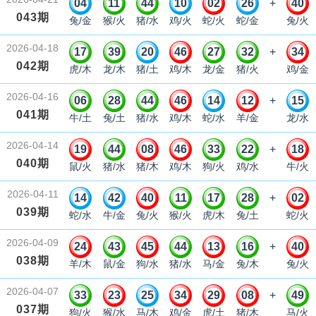
04
11
44
10
02
26
+
40
043期
兔/金
猴/火
猪/水
鸡/火
蛇/火
蛇/金
兔/火
2026-04-18
17
39
20
46
27
32
+
34
042期
虎/木
龙/木
猪/土
鸡/木
龙/金
猪/火
鸡/金
2026-04-16
06
28
44
46
14
12
+
15
041期
牛/土
兔/土
猪/水
鸡/木
蛇/水
羊/金
龙/水
2026-04-14
19
44
08
46
33
22
+
18
040期
鼠/火
猪/水
猪/木
鸡/木
狗/火
鸡/水
牛/火
2026-04-11
14
42
40
11
17
28
+
02
039期
蛇/水
牛/金
兔/火
猴/火
虎/木
兔/土
蛇/火
2026-04-09
24
43
45
44
13
16
+
40
038期
羊/木
鼠/金
狗/水
猪/水
马/金
兔/木
兔/火
2026-04-07
33
23
25
34
29
08
+
49
037期
狗/火
猴/水
马/木
鸡/金
虎/土
猪/木
马/火