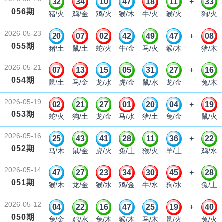
32
34
10
47
18
11
+
33
056期
猪/火
鸡/金
鸡/火
猴/木
牛/火
猴/火
狗/火
2026-05-23
20
07
02
42
49
47
+
08
055期
猪/土
鼠/土
蛇/火
牛/金
马/火
猴/木
猪/木
2026-05-21
07
13
15
05
31
27
+
16
054期
鼠/土
马/金
龙/水
虎/金
鼠/水
龙/金
兔/木
2026-05-19
02
21
27
01
20
04
+
19
053期
蛇/火
狗/土
龙/金
马/水
猪/土
兔/金
鼠/火
2026-05-16
25
43
41
28
11
36
+
22
052期
马/木
鼠/金
虎/火
兔/土
猴/火
羊/土
鸡/水
2026-05-14
47
27
23
34
30
45
+
28
051期
猴/木
龙/金
猴/水
鸡/金
牛/水
狗/水
兔/土
2026-05-12
04
22
16
47
25
19
+
40
050期
兔/金
鸡/水
兔/木
猴/木
马/木
鼠/火
兔/火