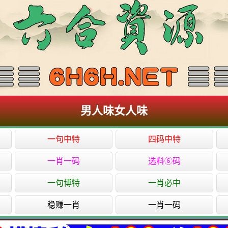
男人味女人味
一句中特
四码中特
一肖一码
选料⑥码
一句博特
一肖必中
稳赚一肖
一肖一码