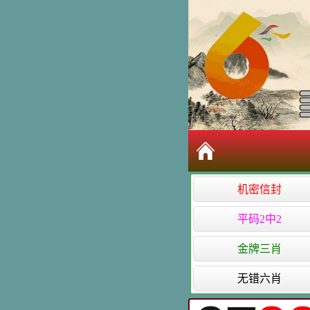
机密信封
平码2中2
金牌三肖
无错六肖