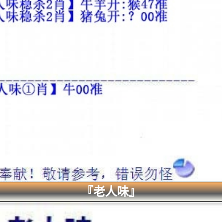
『老人味』