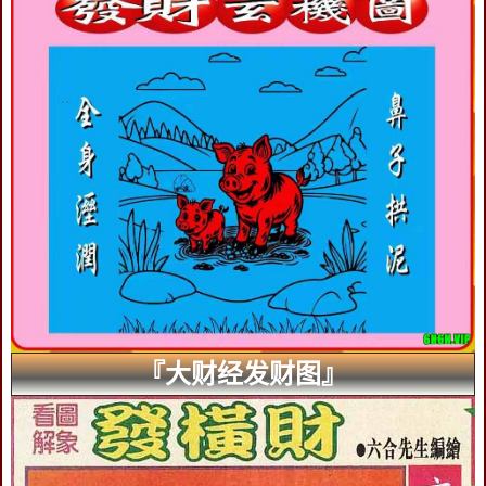
『大财经发财图』