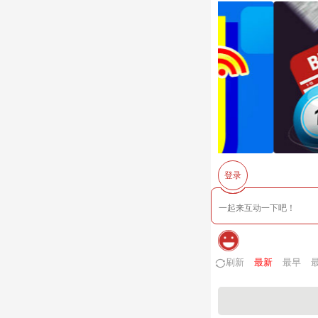
登录
刷新
最新
最早