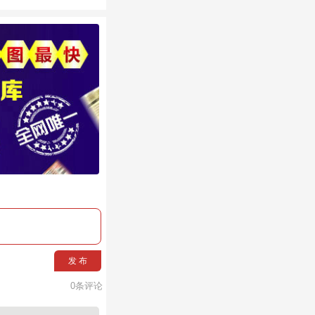
发 布
0
条评论