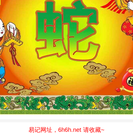
易记网址，6h6h.net 请收藏~