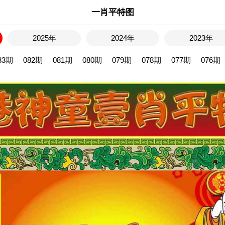
一肖平特图
2025年
2024年
2023年
83期
082期
081期
080期
079期
078期
077期
076期