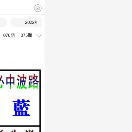
2022年
2021年
2020年
076期
075期
074期
073期
072期
071期
070期
06