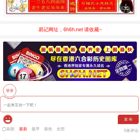
易记网址，6h6h.net 请收藏~
登录
发 布
刷新
最新
最早
最热
全部
0
条评论