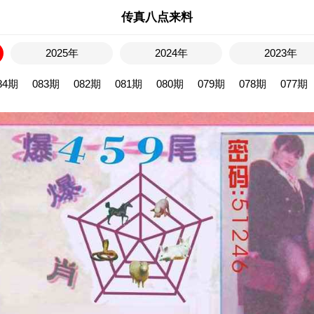
传真八点来料
2025年
2024年
2023年
84期
083期
082期
081期
080期
079期
078期
077期