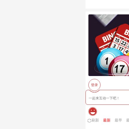
登录
刷新
最新
最早