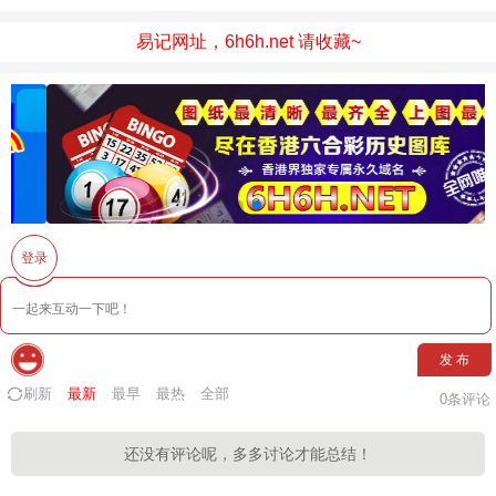
易记网址，6h6h.net 请收藏~
登录
发 布
刷新
最新
最早
最热
全部
0
条评论
还没有评论呢，多多讨论才能总结！