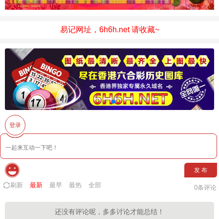
易记网址，6h6h.net 请收藏~
登录
发 布
刷新
最新
最早
最热
全部
0
条评论
还没有评论呢，多多讨论才能总结！